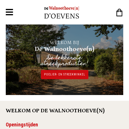
WELKOM BIJ
De Walnoothoeve(n)
De lekkerste
streekproducten!
POELIER- EN STREEKWINKEL
WELKOM OP DE WALNOOTHOEVE(N)
Openingstijden