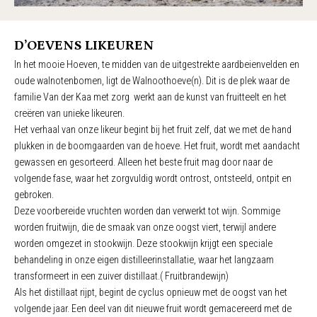
D’OEVENS LIKEUREN
In het mooie Hoeven, te midden van de uitgestrekte aardbeienvelden en
oude walnotenbomen, ligt de Walnoothoeve(n). Dit is de plek waar de
familie Van der Kaa met zorg werkt aan de kunst van fruitteelt en het
creëren van unieke likeuren.
Het verhaal van onze likeur begint bij het fruit zelf, dat we met de hand
plukken in de boomgaarden van de hoeve. Het fruit, wordt met aandacht
gewassen en gesorteerd. Alleen het beste fruit mag door naar de
volgende fase, waar het zorgvuldig wordt ontrost, ontsteeld, ontpit en
gebroken.
Deze voorbereide vruchten worden dan verwerkt tot wijn. Sommige
worden fruitwijn, die de smaak van onze oogst viert, terwijl andere
worden omgezet in stookwijn. Deze stookwijn krijgt een speciale
behandeling in onze eigen distilleerinstallatie, waar het langzaam
transformeert in een zuiver distillaat.( Fruitbrandewijn)
Als het distillaat rijpt, begint de cyclus opnieuw met de oogst van het
volgende jaar. Een deel van dit nieuwe fruit wordt gemacereerd met de