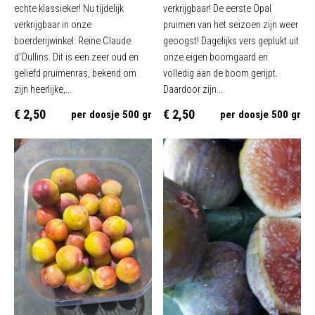
echte klassieker! Nu tijdelijk
verkrijgbaar! De eerste Opal
verkrijgbaar in onze
pruimen van het seizoen zijn weer
boerderijwinkel: Reine Claude
geoogst! Dagelijks vers geplukt uit
d'Oullins. Dit is een zeer oud en
onze eigen boomgaard en
geliefd pruimenras, bekend om
volledig aan de boom gerijpt.
zijn heerlijke,...
Daardoor zijn...
€ 2,50
€ 2,50
per doosje 500 gr
per doosje 500 gr