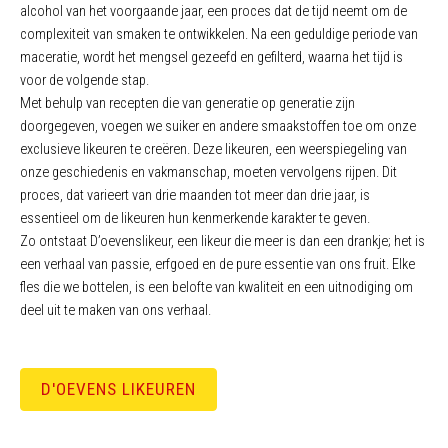
alcohol van het voorgaande jaar, een proces dat de tijd neemt om de
complexiteit van smaken te ontwikkelen. Na een geduldige periode van
maceratie, wordt het mengsel gezeefd en gefilterd, waarna het tijd is
voor de volgende stap.
Met behulp van recepten die van generatie op generatie zijn
doorgegeven, voegen we suiker en andere smaakstoffen toe om onze
exclusieve likeuren te creëren. Deze likeuren, een weerspiegeling van
onze geschiedenis en vakmanschap, moeten vervolgens rijpen. Dit
proces, dat varieert van drie maanden tot meer dan drie jaar, is
essentieel om de likeuren hun kenmerkende karakter te geven.
Zo ontstaat D’oevenslikeur, een likeur die meer is dan een drankje; het is
een verhaal van passie, erfgoed en de pure essentie van ons fruit. Elke
fles die we bottelen, is een belofte van kwaliteit en een uitnodiging om
deel uit te maken van ons verhaal.
D'OEVENS LIKEUREN