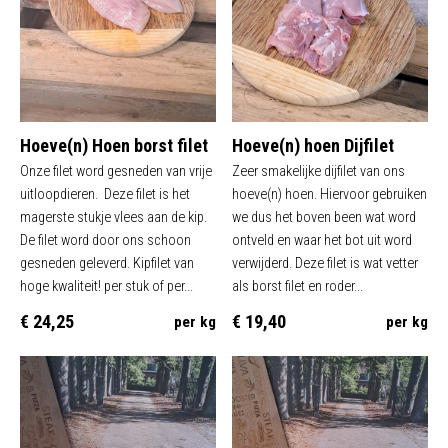
Hoeve(n) Hoen borst filet
Hoeve(n) hoen Dijfilet
Onze filet word gesneden van vrije
Zeer smakelijke dijfilet van ons
uitloopdieren. Deze filet is het
hoeve(n) hoen. Hiervoor gebruiken
magerste stukje vlees aan de kip.
we dus het boven been wat word
De filet word door ons schoon
ontveld en waar het bot uit word
gesneden geleverd. Kipfilet van
verwijderd. Deze filet is wat vetter
hoge kwaliteit! per stuk of per...
als borst filet en roder...
€ 24,25
€ 19,40
per kg
per kg