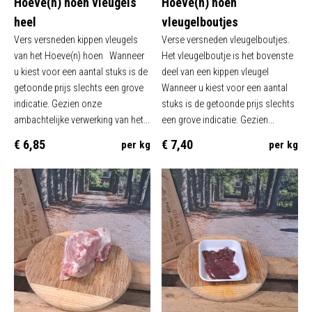
Hoeve(n) hoen vleugels
Hoeve(n) hoen
heel
vleugelboutjes
Vers versneden kippen vleugels
Verse versneden vleugelboutjes.
van het Hoeve(n) hoen Wanneer
Het vleugelboutje is het bovenste
u kiest voor een aantal stuks is de
deel van een kippen vleugel
getoonde prijs slechts een grove
Wanneer u kiest voor een aantal
indicatie. Gezien onze
stuks is de getoonde prijs slechts
ambachtelijke verwerking van het...
een grove indicatie. Gezien...
€ 6,85
€ 7,40
per kg
per kg