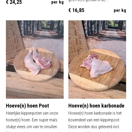
€ 24,25
per kg
€ 16,85
per kg
Hoeve(n) hoen Poot
Hoeve(n) hoen karbonade
Heerlijke kippenpoten van onze
Hoeve(n) hoen karbonade is het
hoeve(n) hoen. Een super mals
bovendeel van een kippenpoot.
stukje vlees om van te smullen.
Deze worden dus geleverd incl.