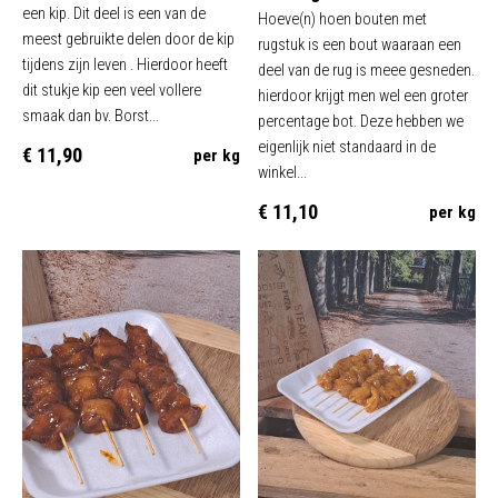
een kip. Dit deel is een van de
Hoeve(n) hoen bouten met
meest gebruikte delen door de kip
rugstuk is een bout waaraan een
tijdens zijn leven . Hierdoor heeft
deel van de rug is meee gesneden.
dit stukje kip een veel vollere
hierdoor krijgt men wel een groter
smaak dan bv. Borst...
percentage bot. Deze hebben we
eigenlijk niet standaard in de
€ 11,90
per kg
winkel...
€ 11,10
per kg