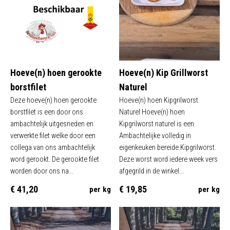
Hoeve(n) hoen gerookte
Hoeve(n) Kip Grillworst
borstfilet
Naturel
Deze hoeve(n) hoen gerookte
Hoeve(n) hoen Kipgrilworst
borstfilet is een door ons
Naturel Hoeve(n) hoen
ambachtelijk uitgesneden en
Kipgrilworst naturel is een
verwerkte filet welke door een
Ambachtelijke volledig in
collega van ons ambachtelijk
eigenkeuken bereide Kipgrilworst.
word gerookt. De gerookte filet
Deze worst word iedere week vers
worden door ons na...
afgegrild in de winkel...
€ 41,20
€ 19,85
per kg
per kg