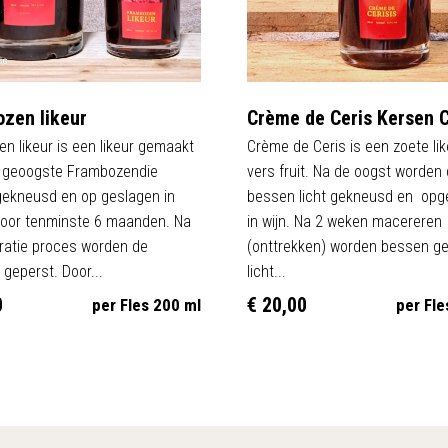
zen likeur
Crème de Ceris Kersen 
n likeur is een likeur gemaakt
Crème de Ceris is een zoete li
s geoogste Frambozendie
vers fruit. Na de oogst worden
ekneusd en op geslagen in
bessen licht gekneusd en opg
voor tenminste 6 maanden. Na
in wijn. Na 2 weken macereren
ratie proces worden de
(onttrekken) worden bessen g
 geperst. Door...
licht...
0
€ 20,00
per Fles 200 ml
per Fle