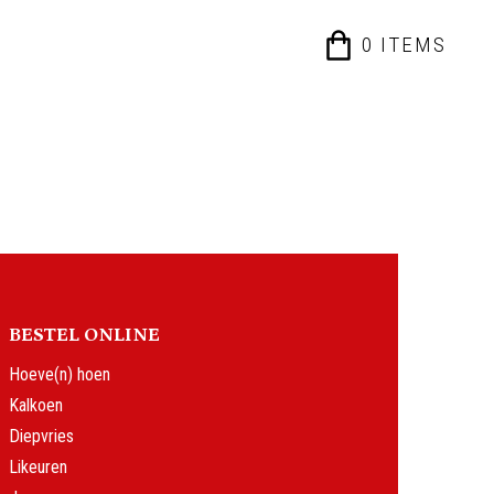
0
ITEM
S
BESTEL ONLINE
Hoeve(n) hoen
Kalkoen
Diepvries
Likeuren