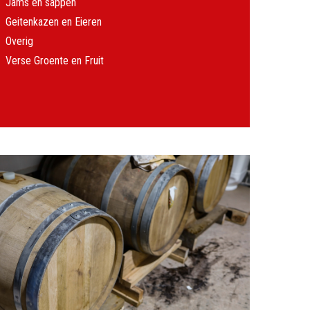
Jams en sappen
Geitenkazen en Eieren
Overig
Verse Groente en Fruit