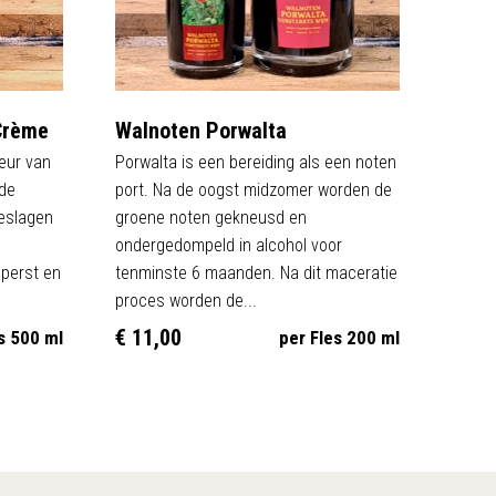
Crème
Walnoten Porwalta
keur van
Porwalta is een bereiding als een noten
 de
port. Na de oogst midzomer worden de
eslagen
groene noten gekneusd en
ondergedompeld in alcohol voor
eperst en
tenminste 6 maanden. Na dit maceratie
proces worden de...
€ 11,00
s 500 ml
per Fles 200 ml