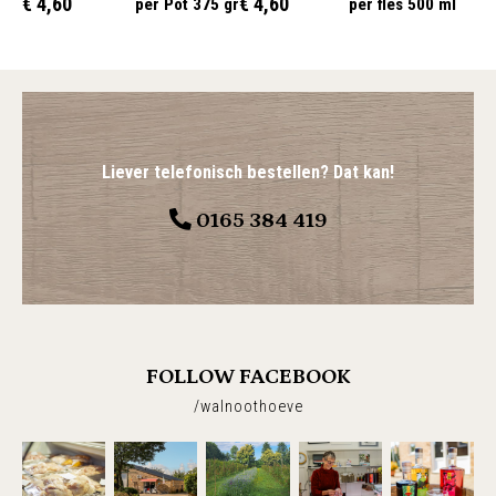
€ 4,60
€ 4,60
per Pot 375 gr
per fles 500 ml
Liever telefonisch bestellen? Dat kan!
0165 384 419
FOLLOW FACEBOOK
/walnoothoeve