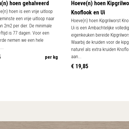
(n) hoen gehalveerd
Hoeve(n) hoen Kipgrilwo
e(n) hoen is een vrije uitloop
Knoflook en Ui
eminste een vrije uitloop naar
Hoeve(n) hoen Kipgrilworst Kno
an 2m2 per dier. De minimale
Ui is een Ambachtelijke volledig
eftijd is 77 dagen. Voor een
eigenkeuken bereide Kipgrilwor
erde nemen we een hele
Waarbij de kruiden voor de kipg
...
naturel als extra kruiden Knoflo
5
aan...
per kg
€ 19,85