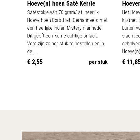
Hoeve(n) hoen Saté Kerrie
Hoeven
Satéstokje van 70 gram/ st. heerlijk
Het Hoev
Hoeve hoen Borstfilet. Gemarineerd met
kip met t
een heerlijke Indian Mistery marinade.
buiten v
Dit geeft een Kerrie-achtige smaak.
slachtle
Vers zijn ze per stuk te bestellen en in
gehalve
de...
Hoeve(n)
€ 2,55
€ 11,8
per stuk