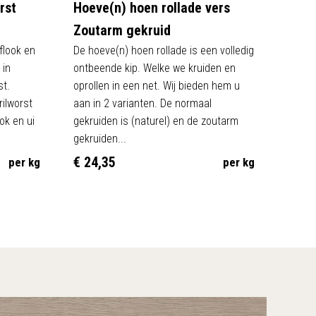
rst
Hoeve(n) hoen rollade vers
Zoutarm gekruid
flook en
De hoeve(n) hoen rollade is een volledig
 in
ontbeende kip. Welke we kruiden en
st.
oprollen in een net. Wij bieden hem u
rilworst
aan in 2 varianten. De normaal
ok en ui
gekruiden is (naturel) en de zoutarm
gekruiden...
€ 24,35
per kg
per kg