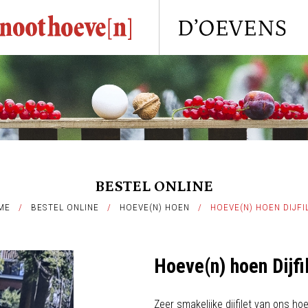
BESTEL ONLINE
ME
/
BESTEL ONLINE
/
HOEVE(N) HOEN
/
HOEVE(N) HOEN DIJFI
Hoeve(n) hoen Dijfi
Zeer smakelijke dijfilet van ons ho