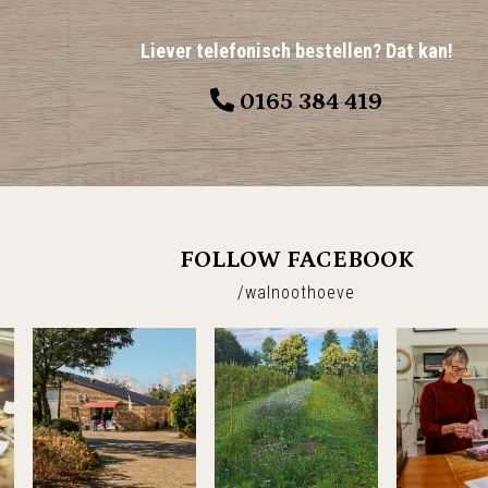
Liever telefonisch bestellen? Dat kan!
0165 384 419
FOLLOW FACEBOOK
/walnoothoeve