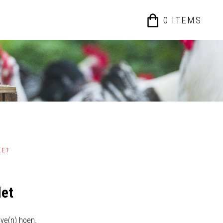
0
ITEM
S
LET
let
eve(n) hoen.