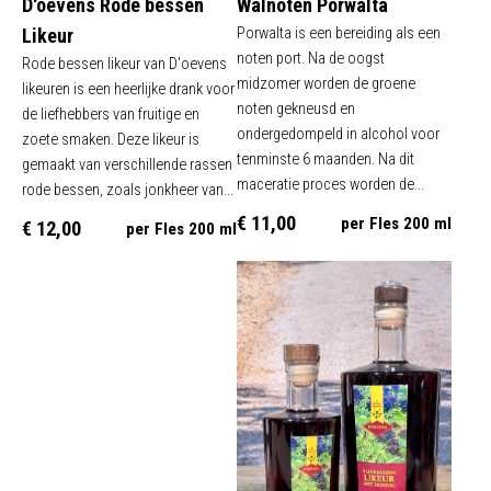
D'oevens Rode bessen
Walnoten Porwalta
Likeur
Porwalta is een bereiding als een
noten port. Na de oogst
Rode bessen likeur van D'oevens
midzomer worden de groene
likeuren is een heerlijke drank voor
noten gekneusd en
de liefhebbers van fruitige en
ondergedompeld in alcohol voor
zoete smaken. Deze likeur is
tenminste 6 maanden. Na dit
gemaakt van verschillende rassen
maceratie proces worden de...
rode bessen, zoals jonkheer van...
€ 11,00
per Fles 200 ml
€ 12,00
per Fles 200 ml