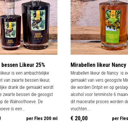
 bessen Likeur 25%
Mirabellen likeur Nancy
likeur is een ambachtelijke
Mirabellen likeur de Nancy is e
t van zwarte bessen likeur,
gemaakt van vers geoogste Mir
lijke drank die gemaakt wordt
die worden Ontpit en op geslag
e zwarte bessen die geoogst
alcohol voor tenminste 6 maan
op de Walnoothoeve. De
dit maceratie proces worden d
oeve is een...
vruchten...
0
€ 20,00
per Fles 200 ml
per Fle