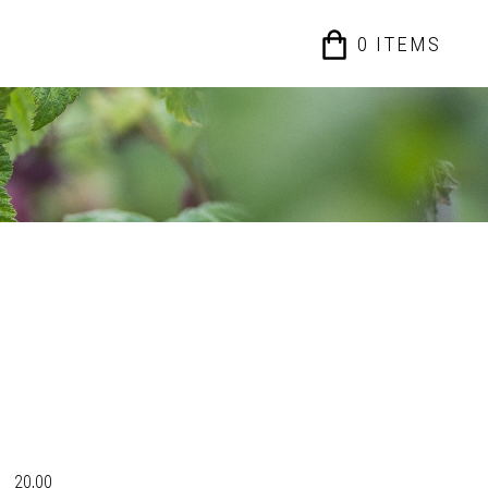
0
ITEM
S
l 20,00