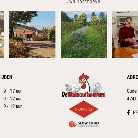
/walnoothoeve
IJDEN
ADRE
9 - 17 uur
Oude
9 - 17 uur
4741
9 - 12 uur